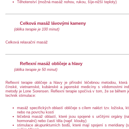
Těhotenství (možná masáž nohou, rukou, šíje-nižší teploty)
Celková masáž lávovými kameny
(délka terapie je 100 minut)
Celková relaxační masáž
Reflexní masáž obličeje a hlavy
(délka terapie je 50 minut)
Reflexní terapie obličeje a hlavy je přírodní léčebnou metodou, kter
čínské, vietnamské, kubánské a japonské medicíny s vědomostmi indi
metody je Lone Sorensen. Reflexní terapie spočívá v tom, že se během je
technik stimulace:
masáž specifických oblastí obličeje s cílem nalézt tzv. ložiska, 
nebo na povrchu kostí
léčebná masáž oblastí, které jsou spojené s určitými orgány (na
hormonalní) nebo častí těla (např. klouby)
stimulace akupunkturních bodů, které mají spojení s meridiany (s