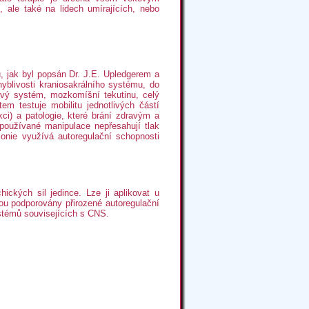
, ale také na lidech umírajících, nebo
, jak byl popsán Dr. J.E. Upledgerem a
hyblivosti kraniosakrálního systému, do
nový systém, mozkomíšní tekutinu, celý
em testuje mobilitu jednotlivých částí
kci) a patologie, které brání zdravým a
používané manipulace nepřesahují tlak
monie využívá autoregulační schopnosti
ckých sil jedince. Lze ji aplikovat u
sou podporovány přirozené autoregulační
ystémů souvisejících s CNS.