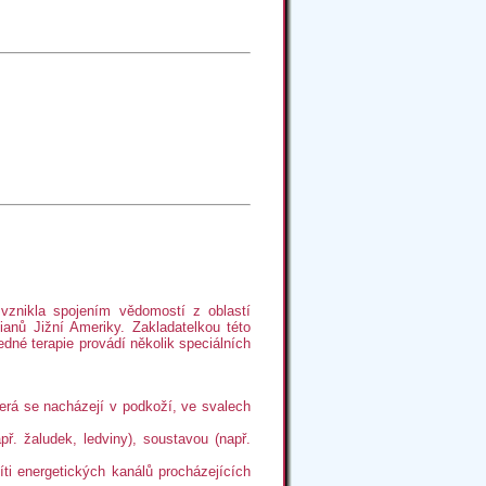
á vznikla spojením vědomostí z oblastí
anů Jižní Ameriky. Zakladatelkou této
dné terapie provádí několik speciálních
která se nacházejí v podkoží, ve svalech
př. žaludek, ledviny), soustavou (např.
íti energetických kanálů procházejících