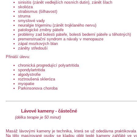
sinisitis (zánět vedlejších nosních dutin), zánět šlach
skolióza
strabismus (šilhavost)
struma
smyslové vady
neuralgie trigeminu (zánět trojklaného nervu)
patologické změny páteře
problémy zad bolesti páteře, bolesti bederní páteře u těhotných)
premenstruační syndrom a návaly v menopauze
zápal mozkových blan
záněty středouší
Přináší úlevu:
chronická progredující polyartritida
spondylartritida
algodystrofie
roztroušená skleróza
myopatie
Parkinsonova choroba
Lávové kameny - částečné
(délka terapie je 50 minut)
Masáž lávovými kameny je technika, která se už odedávna praktikovala
Na tělo masírované osoby se kladou oblé teplé kameny zahřáté ve vo