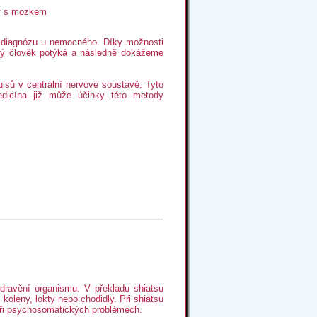
ny s mozkem
ou diagnózu u nemocného. Díky možnosti
aný člověk potýká a následně dokážeme
lsů v centrální nervové soustavě. Tyto
edicína již může účinky této metody
dravění organismu. V překladu shiatsu
 koleny, lokty nebo chodidly. Při shiatsu
i při psychosomatických problémech.