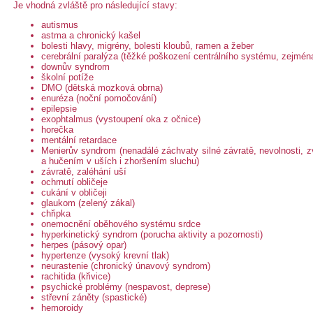
Je vhodná zvláště pro následující stavy:
autismus
astma a chronický kašel
bolesti hlavy, migrény, bolesti kloubů, ramen a žeber
cerebrální paralýza (těžké poškození centrálního systému, zejména
downův syndrom
školní potíže
DMO (dětská mozková obrna)
enuréza (noční pomočování)
epilepsie
exophtalmus (vystoupení oka z očnice)
horečka
mentální retardace
Menierův syndrom (nenadálé záchvaty silné závratě, nevolnosti, 
a hučením v uších i zhoršením sluchu)
závratě, zaléhání uší
ochrnutí obličeje
cukání v obličeji
glaukom (zelený zákal)
chřipka
onemocnění oběhového systému srdce
hyperkinetický syndrom (porucha aktivity a pozornosti)
herpes (pásový opar)
hypertenze (vysoký krevní tlak)
neurastenie (chronický únavový syndrom)
rachitida (křivice)
psychické problémy (nespavost, deprese)
střevní záněty (spastické)
hemoroidy