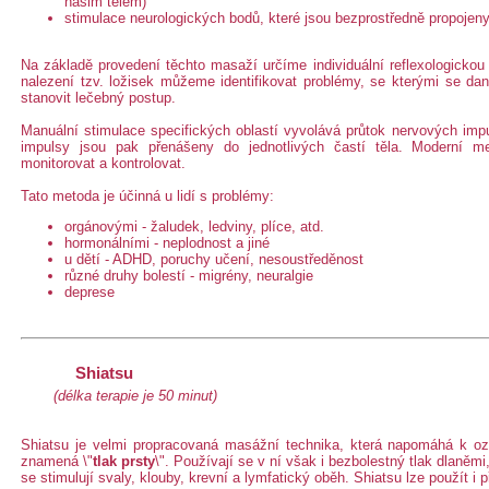
našim tělem)
stimulace neurologických bodů, které jsou bezprostředně propoje
Na základě provedení těchto masaží určíme individuální reflexologick
nalezení tzv. ložisek můžeme identifikovat problémy, se kterými se d
stanovit lečebný postup.
Manuální stimulace specifických oblastí vyvolává průtok nervových impu
impulsy jsou pak přenášeny do jednotlivých častí těla. Moderní m
monitorovat a kontrolovat.
Tato metoda je účinná u lidí s problémy:
orgánovými - žaludek, ledviny, plíce, atd.
hormonálními - neplodnost a jiné
u dětí - ADHD, poruchy učení, nesoustředěnost
různé druhy bolestí - migrény, neuralgie
deprese
Shiatsu
(délka terapie je 50 minut)
Shiatsu je velmi propracovaná masážní technika, která napomáhá k oz
znamená \"
tlak prsty
\". Používají se v ní však i bezbolestný tlak dlaněmi,
se stimulují svaly, klouby, krevní a lymfatický oběh. Shiatsu lze použít 