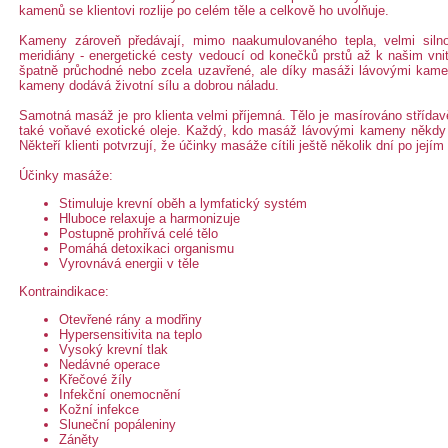
kamenů se klientovi rozlije po celém těle a celkově ho uvolňuje.
Kameny zároveň předávají, mimo naakumulovaného tepla, velmi silnou
meridiány - energetické cesty vedoucí od konečků prstů až k našim vni
špatně průchodné nebo zcela uzavřené, ale díky masáži lávovými kame
kameny dodává životní sílu a dobrou náladu.
Samotná masáž je pro klienta velmi příjemná. Tělo je masírováno střídav
také voňavé exotické oleje. Každý, kdo masáž lávovými kameny někdy 
Někteří klienti potvrzují, že účinky masáže cítili ještě několik dní po jejím
Účinky masáže:
Stimuluje krevní oběh a lymfatický systém
Hluboce relaxuje a harmonizuje
Postupně prohřívá celé tělo
Pomáhá detoxikaci organismu
Vyrovnává energii v těle
Kontraindikace:
Otevřené rány a modřiny
Hypersensitivita na teplo
Vysoký krevní tlak
Nedávné operace
Křečové žíly
Infekční onemocnění
Kožní infekce
Sluneční popáleniny
Záněty