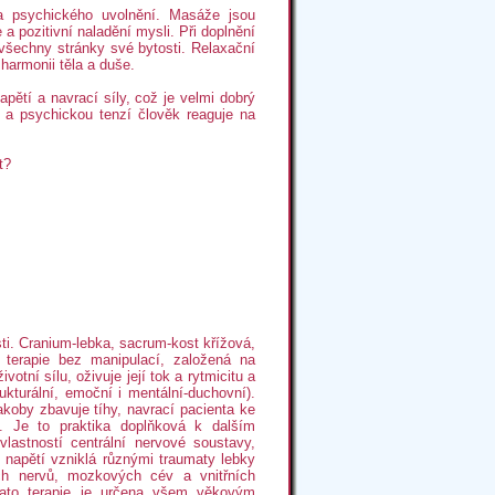
a psychického uvolnění. Masáže jsou
a pozitivní naladění mysli. Při doplnění
 všechny stránky své bytosti. Relaxační
harmonii těla a duše.
pětí a navrací síly, což je velmi dobrý
u a psychickou tenzí člověk reaguje na
t?
ti. Cranium-lebka, sacrum-kost křížová,
í terapie bez manipulací, založená na
tní sílu, oživuje její tok a rytmicitu a
ukturální, emoční i mentální-duchovní).
akoby zbavuje tíhy, navrací pacienta ke
. Je to praktika doplňková k dalším
lastností centrální nervové soustavy,
 napětí vzniklá různými traumaty lebky
ých nervů, mozkových cév a vnitřních
Tato terapie je určena všem věkovým