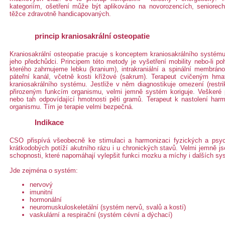
kategoriím, ošetření může být aplikováno na novorozencích, seniorech
těžce zdravotně handicapovaných.
princip kraniosakrální osteopatie
Kraniosakrální osteopatie pracuje s konceptem kraniosakrálního systému
jeho předchůdci. Principem této metody je vyšetření mobility nebo-li po
kterého zahrnujeme lebku (kranium), intrakraniální a spinální membrá
páteřní kanál, včetně kosti křížové (sakrum). Terapeut cvičeným hmat
kraniosakrálního systému. Jestliže v něm diagnostikuje omezení (restri
přirozeným funkcím organismu, velmi jemně systém koriguje. Veškeré 
nebo tah odpovídající hmotnosti pěti gramů. Terapeut k nastolení har
organismu. Tím je terapie velmi bezpečná.
Indikace
CSO přispívá všeobecně ke stimulaci a harmonizaci fyzických a psychi
krátkodobých potíží akutního rázu i u chronických stavů. Velmi jemně j
schopnosti, které napomáhají vylepšit funkci mozku a míchy i dalších s
Jde zejména o systém:
nervový
imunitní
hormonální
neuromuskuloskeletální (systém nervů, svalů a kostí)
vaskulární a respirační (systém cévní a dýchací)