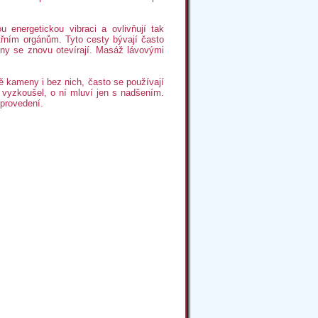
 energetickou vibraci a ovlivňují tak
třním orgánům. Tyto cesty bývají často
ny se znovu otevírají. Masáž lávovými
ě kameny i bez nich, často se používají
vyzkoušel, o ní mluví jen s nadšením.
 provedení.