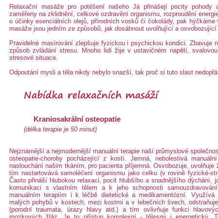
Relaxační masáže pro potěšení našeho Já přinášejí pocity pohody 
zaměřeny na zklidnění, celkové ozdravění organismu, rozproudění energie 
o účinky esenciálních olejů, přírodních vosků či čokolády, pak hýčkáme
masáže jsou jedním ze způsobů, jak dosáhnout uvolňující a osvobozující 
Pravidelné masírování zlepšuje fyzickou i psychickou kondici. Zbavuje na
způsob zvládání stresu. Mnoho lidí žije v ustavičném napětí, svalovo
stresové situace.
Odpoutání mysli a těla nikdy nebylo snazší, tak proč si tuto slast nedopřá
Kraniosakrální osteopatie
(délka terapie je 50 minut)
Nejznámější a nejmodernější manuální terapie naší průmyslové společnos
osteopatie-choroby pocházející z kostí. Jemná, nebolestivá manuáln
naslouchání našim tkáním, pro pacienta příjemná. Osvobozuje, uvolňuje živo
tím nastartovává samoléčení organismu jako celku (v rovině fyzické-str
Často přináší hlubokou relaxaci, pocit hlubšího a snadnějšího dýchání, j
komunikaci s vlastním tělem a k jeho schopnosti samouzdravování
manuálním terapiím i k léčbě dietetické a medikamentózní. Využívá v
malých pohybů v kostech, mezi kostmi a v lebečních švech, odstraňuje
(porodní traumata, úrazy hlavy atd.) a tím ovlivňuje funkci hlavov
mozkových žláz. Je to přístup komplexní - tělesný i energetický. 